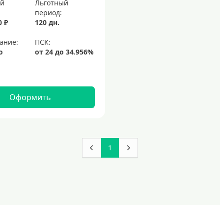
ый
Льготный
период:
0 ₽
120 дн.
ание:
о
Оформить
1