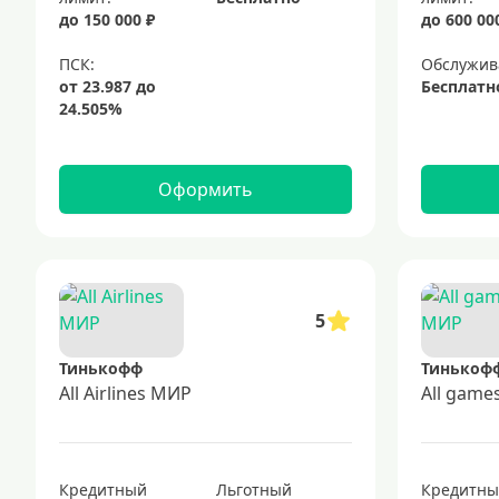
до 150 000 ₽
до 600 00
Обслужив
Бесплатн
Оформить
5
Тинькофф
Тинькоф
All Airlines МИР
All gam
Кредитный
Льготный
Кредитн