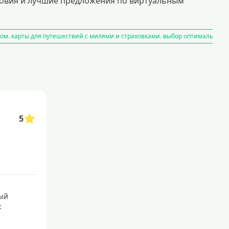
словия и лучшие предложения по виртуальным
м. карты для путешествий с милями и страховками. выбор оптимального
з интернет
карты рассрочки
центов в течение определенного времени. такие карты идеально подходят
и кредитной истории. популярные варианты — карты начального уровня, 
5
ют сэкономить время и оформить карту онлайн, а курьер привезет ее пря
арты с выгодными условиями
иренными привилегиями
ый
: