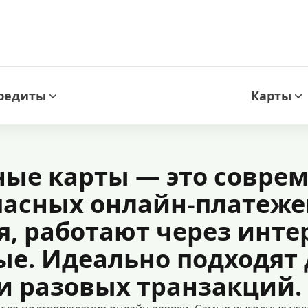
редиты
Карты
ные карты — это совр
пасных онлайн-платеже
я, работают через инт
е. Идеально подходят 
 и разовых транзакций.