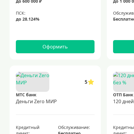
до 600 000 ₽
до 1 000 0
Обслужив
Бесплатн
Оформить
5
МТС банк
ОТП Банк
Деньги Zero МИР
120 дней
Кредитный
Обслуживание:
Кредитн
лимит:
Бесплатно
лимит: