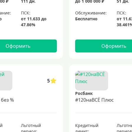
00 ₽
111 дн.
до 1 000 000 ₽
51 дн.
ание:
Обслуживание:
о
Бесплатно
Оформить
Оформить
5
Росбанк
 без %
#120наВСЁ Плюс
ый
Льготный
Кредитный
Льготн
период:
лимит:
период