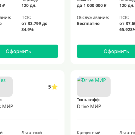
0 ₽
120 дн.
до 1 000 000 ₽
120 дн.
ание:
Обслуживание:
о
Бесплатно
Оформить
Оформить
5
ф
Тинькофф
es МИР
Drive МИР
ый
Льготный
Кредитный
Льготн