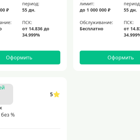
период:
лимит:
период
00 ₽
55 дн.
до 1 000 000 ₽
55 дн.
ание:
Обслуживание:
о
Бесплатно
Оформить
Оформить
5
к
 без %