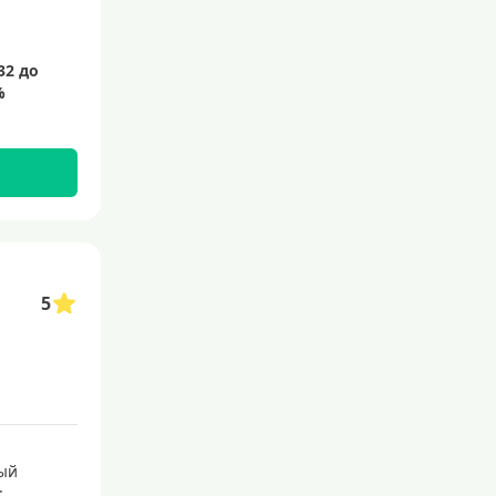
5
ый
: