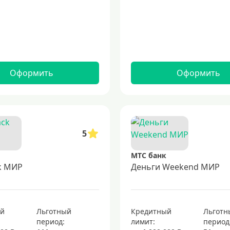
Оформить
Оформить
5
МТС банк
k МИР
Деньги Weekend МИР
ый
Льготный
Кредитный
Льготн
период:
лимит:
период