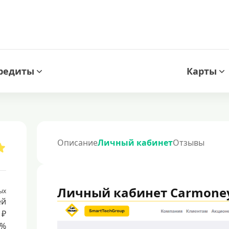
редиты
Карты
Описание
Личный кабинет
Отзывы
Личный кабинет Carmone
ых
ей
 ₽
5%