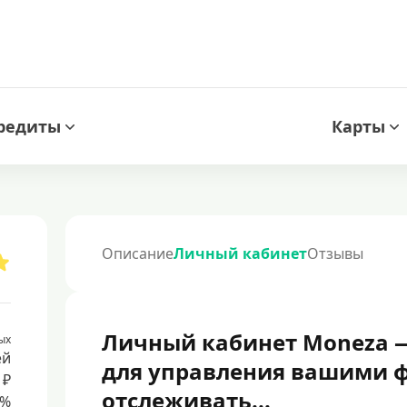
редиты
Карты
Описание
Личный кабинет
Отзывы
Личный кабинет Moneza —
ых
ей
для управления вашими ф
 ₽
отслеживать...
8%