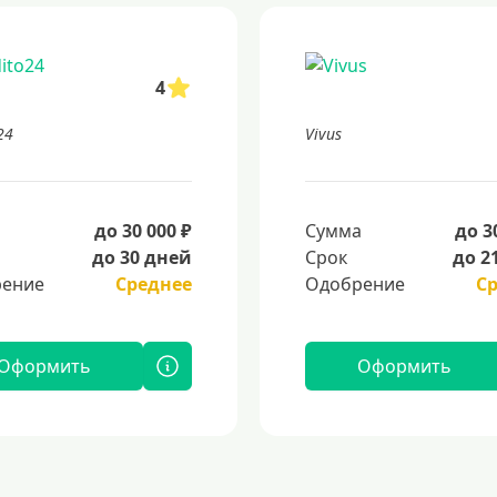
4
24
Vivus
а
до 30 000 ₽
Сумма
до 3
до 30 дней
Срок
до 2
ение
Среднее
Одобрение
С
Оформить
Оформить