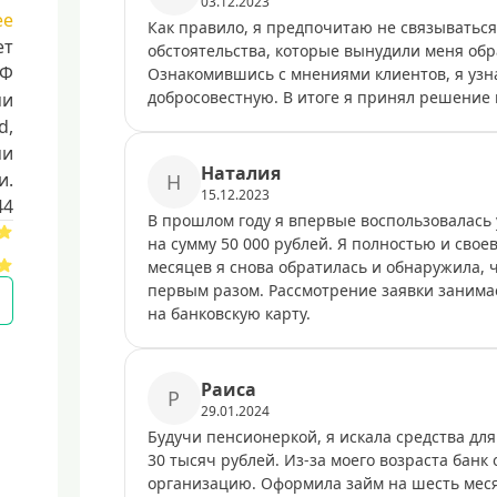
03.12.2023
ее
Как правило, я предпочитаю не связываться 
ет
обстоятельства, которые вынудили меня об
РФ
Ознакомившись с мнениями клиентов, я узна
добросовестную. В итоге я принял решение 
ми
d,
ми
Наталия
и.
Н
15.12.2023
44
В прошлом году я впервые воспользовалась 
на сумму 50 000 рублей. Я полностью и сво
месяцев я снова обратилась и обнаружила, 
первым разом. Рассмотрение заявки занимае
на банковскую карту.
Раиса
Р
29.01.2024
Будучи пенсионеркой, я искала средства дл
30 тысяч рублей. Из-за моего возраста банк 
организацию. Оформила займ на шесть меся