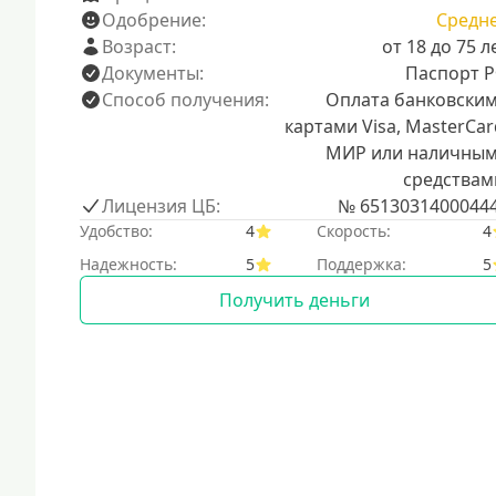
Одобрение:
Средн
Возраст:
от 18 до 75 л
Документы:
Паспорт 
Способ получения:
Оплата банковски
картами Visa, MasterCar
МИР или наличны
средствам
Лицензия ЦБ:
№ 6513031400044
Удобство:
4
Скорость:
4
Надежность:
5
Поддержка:
5
Получить деньги