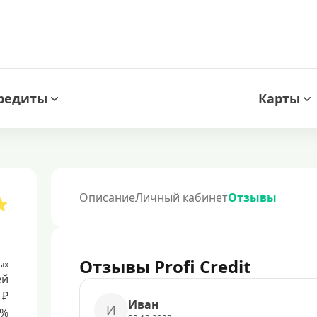
редиты
Карты
Описание
Личный кабинет
Отзывы
Отзывы Profi Credit
ых
ей
 ₽
Иван
И
8%