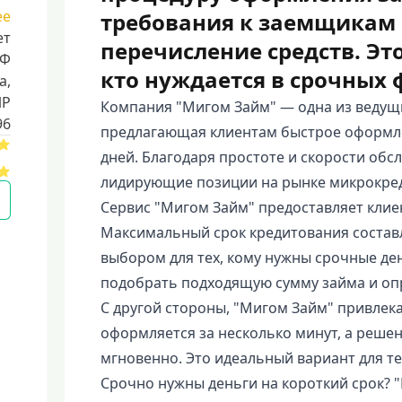
ее
требования к заемщикам
ет
перечисление средств. Эт
РФ
кто нуждается в срочных 
a,
ИР
Компания "Мигом Займ" — одна из ведущ
96
предлагающая клиентам быстрое оформлен
дней. Благодаря простоте и скорости об
лидирующие позиции на рынке микрокре
Сервис "Мигом Займ" предоставляет клие
Максимальный срок кредитования составл
выбором для тех, кому нужны срочные де
подобрать подходящую сумму займа и оп
С другой стороны, "Мигом Займ" привлека
оформляется за несколько минут, а реше
мгновенно. Это идеальный вариант для тех
Срочно нужны деньги на короткий срок? 