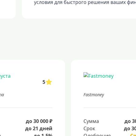
условия для быстрого решения ваших фи
5
та
Fastmoney
а
до 30 000 ₽
Сумма
до 3
до 21 дней
Срок
до 3
а
до 1.5%
Одобрение
С