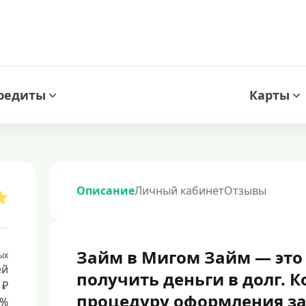
редиты
Карты
Описание
Личный кабинет
Отзывы
Займ в Мигом Займ — это
ых
ей
получить деньги в долг. 
 ₽
процедуру оформления з
8%