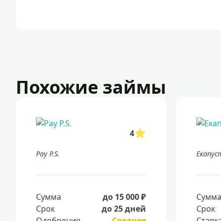
Похожие займы
4
Pay P.S.
Екапус
Сумма
до 15 000 ₽
Сумм
Срок
до 25 дней
Срок
Одобрение
Среднее
Ставк