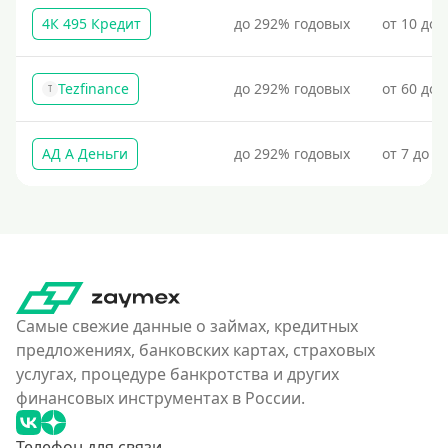
4К 495 Кредит
до 292% годовых
от 10 до 
Tezfinance
до 292% годовых
от 60 до 
T
АД А Деньги
до 292% годовых
от 7 до 3
Самые свежие данные о займах, кредитных
предложениях, банковских картах, страховых
услугах, процедуре банкротства и других
финансовых инструментах в России.
Телефон для связи