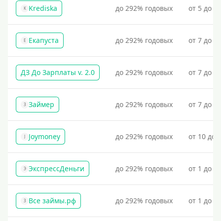
Krediska
до 292% годовых
от 5 до 3
K
Екапуста
до 292% годовых
от 7 до 2
Е
ДЗ До Зарплаты v. 2.0
до 292% годовых
от 7 до 3
Займер
до 292% годовых
от 7 до 1
З
Joymoney
до 292% годовых
от 10 до 
J
ЭкспрессДеньги
до 292% годовых
от 1 до 1
Э
Все займы.рф
до 292% годовых
от 1 до 3
З