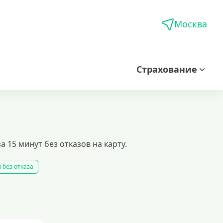
Москва
Страхование
 15 минут без отказов на карту.
 без отказа
 займ
все займы
все займы ночью
все займы без комиссии
одобрать займ
рейтинг займов
условия выдачи займов