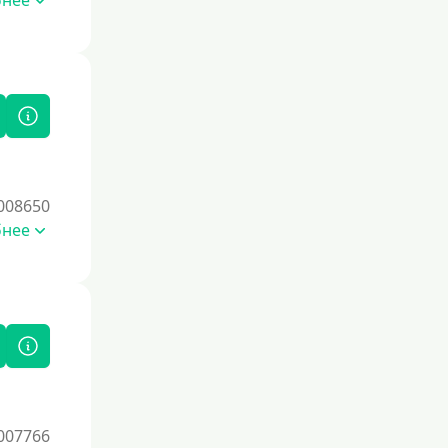
бнее
008650
бнее
007766