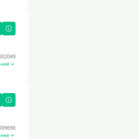
002049
бнее
009690
бнее