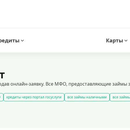
редиты
Карты
т
дав онлайн-заявку. Все МФО, предоставляющие займы за
у
кредиты через портал госуслуги
все займы наличными
все займы
займы
быстрые займы
все займы до зарплаты
новые займы
смс
оссии
долгосрочные займы
популярные займы
лучшие займы
п