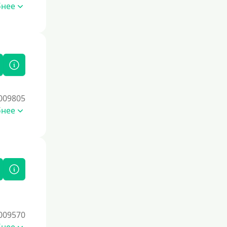
бнее
009805
бнее
009570