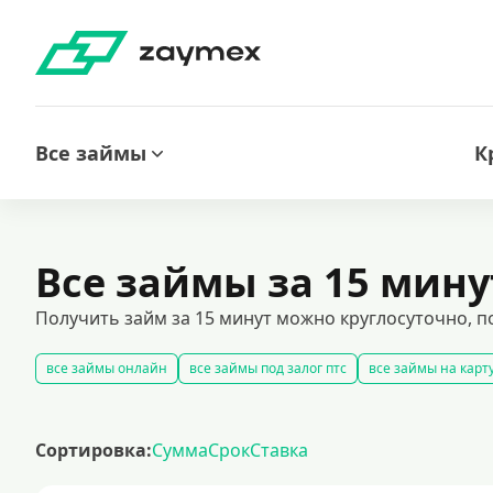
Все займы
К
Все займы за 15 мину
Получить займ за 15 минут можно круглосуточно, по
все займы онлайн
все займы под залог птс
все займы на карт
беспроцентные займы без дополнительных платежей
срочные 
срочные займы на карту за 15 минут
получить экспресс-займ в р
Сортировка:
Сумма
Срок
Ставка
рефинансирование займов
калькулятор займов