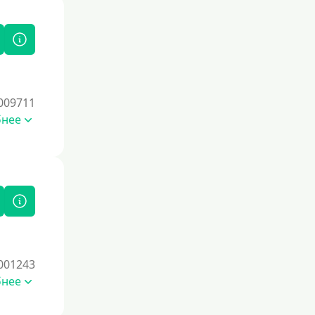
009711
бнее
001243
бнее