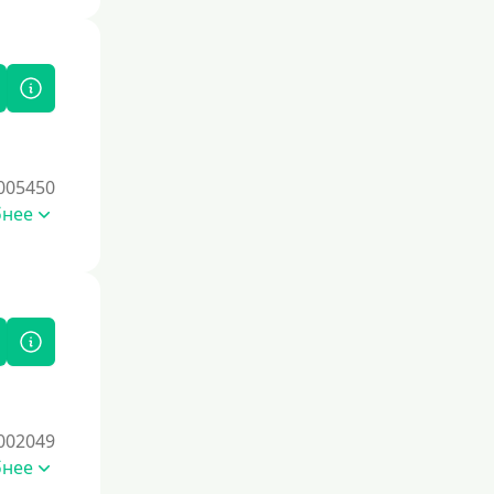
005450
бнее
002049
бнее