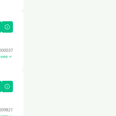
000037
бнее
009821