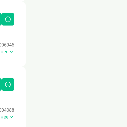
006946
бнее
004088
бнее